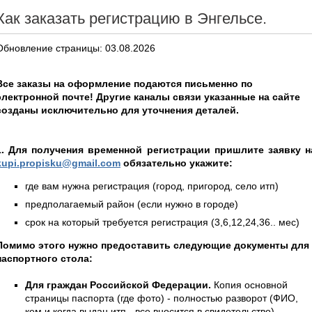
Как заказать регистрацию в Энгельсе.
Обновление страницы: 03.08.2026
Все заказы на оформление подаются письменно по
электронной почте! Другие каналы связи указанные на сайте
созданы исключительно для уточнения деталей.
1. Для получения временной регистрации пришлите заявку н
kupi.propisku@gmail.com
обязательно укажите:
где вам нужна регистрация (город, пригород, село итп)
предполагаемый район (если нужно в городе)
срок на который требуется регистрация (3,6,12,24,36.. мес)
Помимо этого нужно предоставить следующие документы для
паспортного стола:
Для граждан Российской Федерации.
Копия основной
страницы паспорта (где фото) - полностью разворот (ФИО,
кем и когда выдан итп - все вносится в свидетельство),