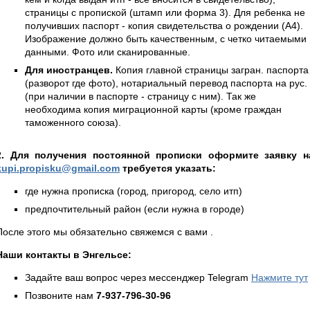
страницы с пропиской (штамп или форма 3). Для ребенка не
получивших паспорт - копия свидетельства о рождении (А4).
Изображение должно быть качественным, с четко читаемыми
данными. Фото или сканированные.
Для иностранцев.
Копия главной страницы загран. паспорта
(разворот где фото), нотариальный перевод паспорта на рус.
(при наличии в паспорте - страницу с ним). Так же
необходима копия миграционной карты (кроме граждан
таможенного союза).
2. Для получения постоянной прописки оформите заявку н
kupi.propisku@gmail.com
требуется указать:
где нужна прописка (город, пригород, село итп)
предпочтительный район (если нужна в городе)
После этого мы обязательно свяжемся с вами .
Наши контакты в Энгельсе:
Задайте ваш вопрос через мессенджер Telegram
Нажмите тут
Позвоните нам
7-937-796-30-96